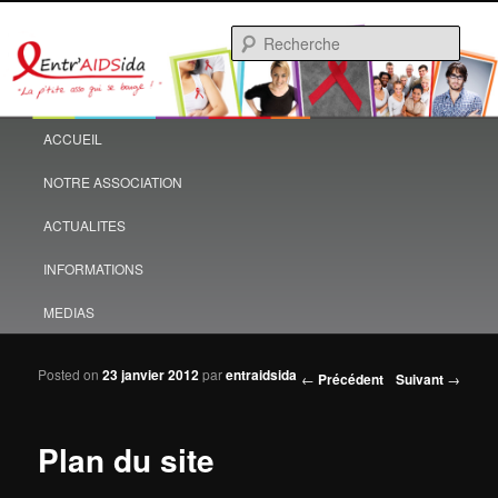
La petite asso qui se bouge
Rech
EntrAIDSida
Menu principal
ACCUEIL
Aller au contenu principal
Aller au contenu secondaire
NOTRE ASSOCIATION
ACTUALITES
INFORMATIONS
MEDIAS
Posted on
23 janvier 2012
par
entraidsida
Navigation des articles
←
Précédent
Suivant
→
Plan du site